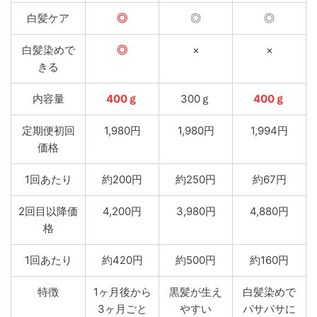
白髪ケア
◎
◎
◎
白髪染めで
◎
×
×
きる
内容量
400ｇ
300ｇ
400ｇ
定期便初回
1,980円
1,980円
1,994円
価格
1回あたり
約200円
約250円
約67円
2回目以降価
4,200円
3,980円
4,880円
格
1回あたり
約420円
約500円
約160円
特徴
1ヶ月後から
黒髪が生え
白髪染めで
3ヶ月ごと
やすい
パサパサに