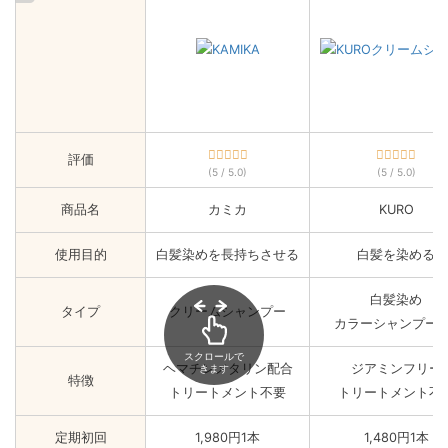
評価
(5 / 5.0)
(5 / 5.0)
商品名
カミカ
KURO
使用目的
白髪染めを長持ちさせる
白髪を染める
白髪染め
タイプ
クリームシャンプー
カラーシャンプー2
スクロールで
ヘマチンメタリン配合
ジアミンフリー
きます
特徴
トリートメント不要
トリートメント不
定期初回
1,980円1本
1,480円1本