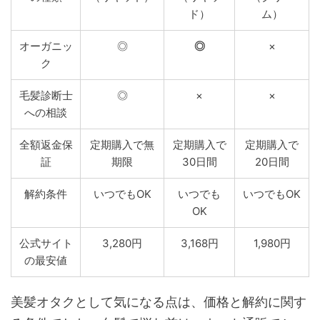
ド）
ム）
オーガニッ
◎
◎
×
ク
毛髪診断士
◎
×
×
への相談
全額返金保
定期購入で無
定期購入で
定期購入で
証
期限
30日間
20日間
解約条件
いつでもOK
いつでも
いつでもOK
OK
公式サイト
3,280円
3,168円
1,980円
の最安値
美髪オタクとして気になる点は、価格と解約に関す