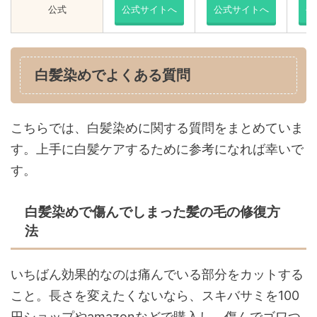
公式
公式サイトへ
公
式
サイトへ
公
白髪染めでよくある質問
こちらでは、白髪染めに関する質問をまとめていま
す。上手に白髪ケアするために参考になれば幸いで
す。
白髪染めで傷んでしまった髪の毛の修復方
法
いちばん効果的なのは痛んでいる部分をカットする
こと。長さを変えたくないなら、スキバサミを100
円ショップやamazonなどで購入し、傷んでゴワつ