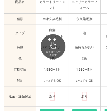
商品名
カラートリートメ
エアリーカラーフ
ント
ォーム
種類
半永久染毛料
永久染毛剤
半
白髪
タイプ
泡
トリートメント
ト
特徴
ジアミンフリー
色持ちが良い
ジ
スクロールで
きます
色
3色
2色
定期初回
1,980円1本
1,980円1本
2
解約
いつでもOK
いつでもOK
い
返金・返品保証
あり
あり