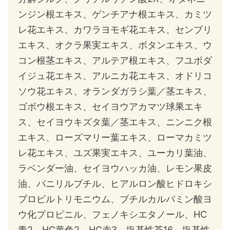
ンジン根エキス、ゲンチアナ根エキス、カミツ
レ花エキス、カワラヨモギ花エキス、センブリ
エキス、オクラ果実エキス、ボタンエキス、ウ
コン根茎エキス、アルテア根エキス、フユボダ
イジュ花エキス、アルニカ花エキス、オドリコ
ソウ花エキス、オランダガラシ葉／茎エキス、
ゴボウ根エキス、セイヨウアカマツ球果エキ
ス、セイヨウキズタ葉／茎エキス、ニンニク根
エキス、ローズマリー葉エキス、ローマカミツ
レ花エキス、ユズ果実エキス、ユーカリ葉油、
ラベンダー油、セイヨウハッカ油、レモン果皮
油、バニリルブチル、ヒアルロン酸ヒドロキシ
プロピルトリモニウム、ブチルカルパミン酸ヨ
ウ化プロピニル、フェノキシエタノール、HC
青2、HC黄色2、HC赤3、塩基性茶16、塩基性