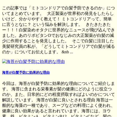
この記事では「ミトコンドリアで白髪予防できるのか」につ
いてまとめています。 大正製薬が世界初の発見をしたらし
いけど、分かりやすく教えて！ ミトコンドリアって、簡単
に言うとなに？ という悩みを解決します。 きたきたきた
ー！！！白髪染めオタクに世界的なニュースが飛び込んでき
ました。あのリポビタンDでおなじみの大正製薬が白髪の減
少に作用することを発見しました。 そこで白髪に注目した
美髪研究員の私が、「どうしてミトコンドリアで白髪が減る
のか」についてお伝えします。 &nb ...
海苔が白髪予防に効果的な理由
今回は、海苔が白髪予防に効果的な理由についてご紹介しま
す。 海苔に含まれる栄養素が髪の健康にどのように役立つ
のか、また、日常的にどの程度摂取すればよいのかについて
解説しています。 海苔が白髪に良いとされる理由 海苔は一
般的な海藻の一種であり、スープなどの料理によく使われ、
健康に良い効果があると言われています。海苔には、ヨウ
素、鉄、ビタミンA、ビタミンB12、ビタミンCなど、髪の