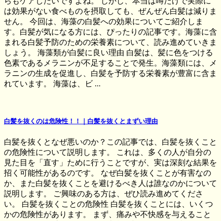
らもケアしたいですよね。 しかし、本当は噂だけで実際に
は効果がない食べものを摂取しても、ぜんぜん白髪は減りま
せん。 今回は、海藻の白髪への効果についてご紹介しま
す。白髪が気になる方には、ぴったりの記事です。海藻に含
まれる白髪予防のための栄養素について、読み進めていきま
しょう。 海藻類が白髪に良い理由 白髪は、髪に色をつける
色素であるメラニンが不足することで発生。海藻類には、メ
ラニンの生成を促進し、白髪を予防する栄養素が豊富に含ま
れています。 海藻は、ビ ...
白髪を抜くのは危険性！！｜白髪を抜くとまずい理由
白髪を抜くとなぜ悪いのか？この記事では、白髪を抜くこと
の危険性について説明します。 これは、多くの人が自分の
見た目を「直す」ために行うことですが、実は深刻な結果を
招く可能性があるのです。 なぜ白髪を抜くことが有害なの
か、また白髪を抜くことを避けるべき人は誰なのかについて
説明します。 ご興味のある方は、ぜひ読み進めてくださ
い。 白髪を抜くことの危険性 白髪を抜くことには、いくつ
かの危険性があります。 まず、痛みや不快感を与えること