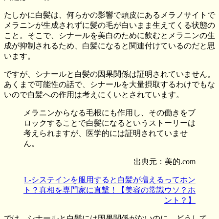
たしかに白髪は、何らかの影響で頭皮にあるメラノサイトで
メラニンが生成されずに髪の毛が白いまま生えてくる状態の
こと。そこで、シナールを美白のために飲むとメラニンの生
成が抑制されるため、白髪になると関連付けているのだと思
います。
ですが、シナールと白髪の因果関係は証明されていません。
あくまで可能性の話で、シナールを大量摂取するわけでもな
いので白髪への作用は考えにくいとされています。
メラニンからなる毛根にも作用し、その働きをブ
ロックすることで白髪になるというストーリーは
考えられますが、医学的には証明されていませ
ん。
出典元：美的.com
L-システインを服用すると白髪が増えるってホン
ト？真相を専門家に直撃！【美容の常識ウソ？ホ
ント？】
では、シナールと白髪には因果関係がないのに、どうして