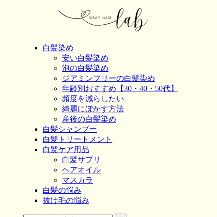
白髪染め
安い白髪染め
泡の白髪染め
ジアミンフリーの白髪染め
年齢別おすすめ【30・40・50代】
頻度を減らしたい
綺麗にぼかす方法
産後の白髪染め
白髪シャンプー
白髪トリートメント
白髪ケア用品
白髪サプリ
ヘアオイル
マスカラ
白髪の悩み
抜け毛の悩み